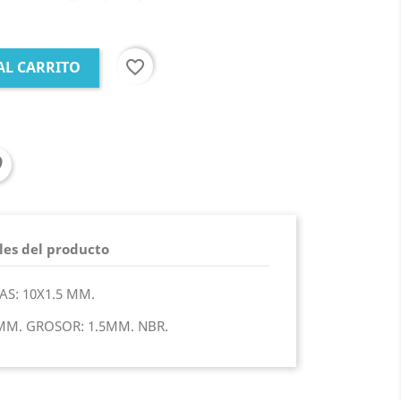
favorite_border
AL CARRITO
les del producto
AS: 10X1.5 MM.
MM. GROSOR: 1.5MM. NBR.