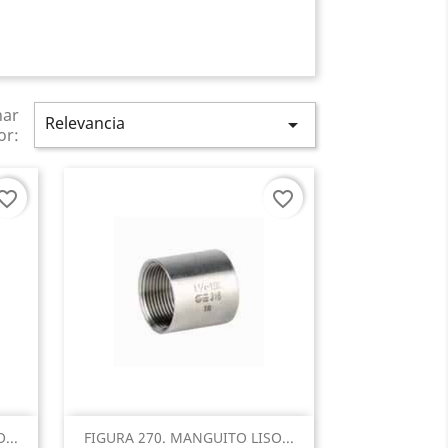
nar
Relevancia

or:
vorite_border
favorite_border
Vista rápida

...
FIGURA 270. MANGUITO LISO...