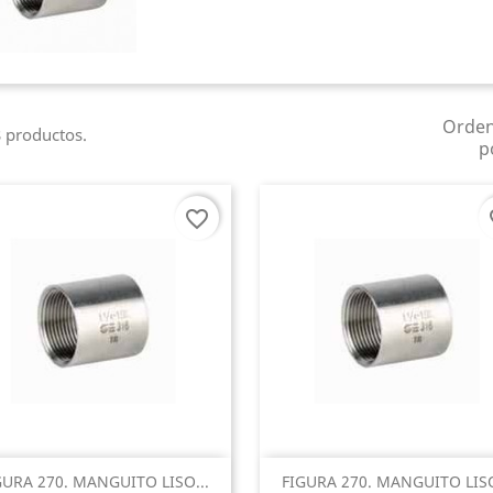
Orde
 productos.
p
favorite_border
fa
Vista rápida
Vista rápida


GURA 270. MANGUITO LISO...
FIGURA 270. MANGUITO LISO