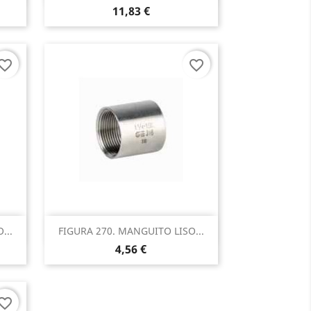
11,83 €
vorite_border
favorite_border
Vista rápida

...
FIGURA 270. MANGUITO LISO...
4,56 €
vorite_border