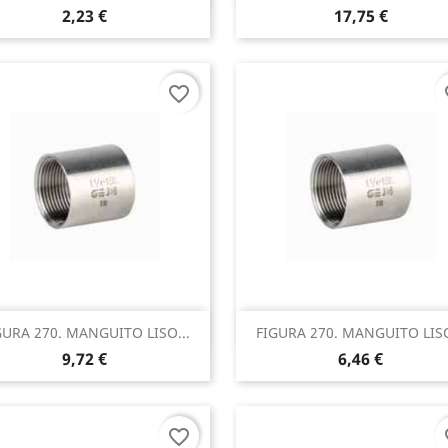
2,23 €
17,75 €
favorite_border
fa
Vista rápida
Vista rápida


GURA 270. MANGUITO LISO...
FIGURA 270. MANGUITO LISO
9,72 €
6,46 €
favorite_border
fa