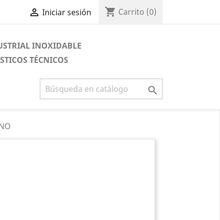
shopping_cart

Carrito
(0)
Iniciar sesión
USTRIAL INOXIDABLE
STICOS TÉCNICOS

INO