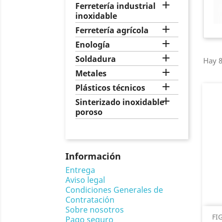

Ferretería industrial
inoxidable

Ferretería agrícola

Enología

Soldadura
Hay 8

Metales

Plásticos técnicos

Sinterizado inoxidable
poroso
Información
Entrega
Aviso legal
Condiciones Generales de
Contratación
Sobre nosotros
FI
Pago seguro