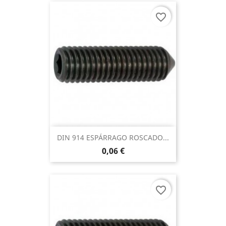
favorite_border
DIN 914 ESPÁRRAGO ROSCADO...
0,06 €
favorite_border